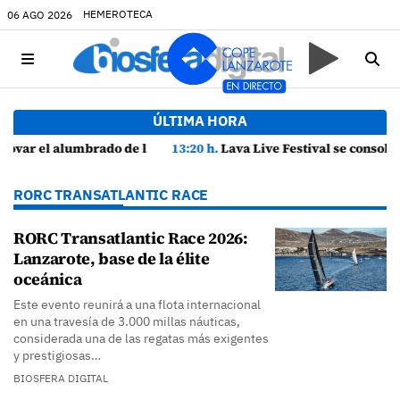
HEMEROTECA
06 AGO 2026
ÚLTIMA HORA
edañas
13:20 h.
Lava Live Festival se consolida como atractivo turístico y agente dinamizador de la economía de Lanzarote
RORC TRANSATLANTIC RACE
RORC Transatlantic Race 2026:
Lanzarote, base de la élite
oceánica
Este evento reunirá a una flota internacional
en una travesía de 3.000 millas náuticas,
considerada una de las regatas más exigentes
y prestigiosas…
BIOSFERA DIGITAL