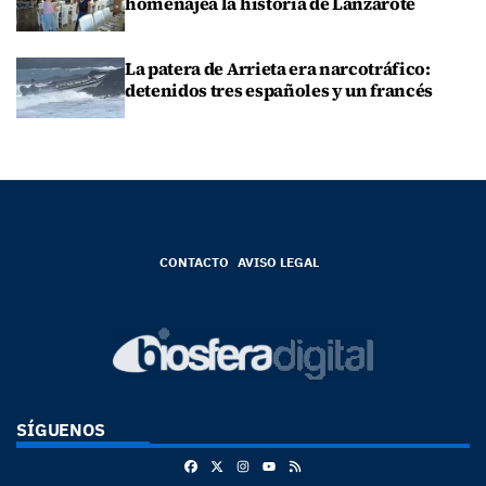
homenajea la historia de Lanzarote
La patera de Arrieta era narcotráfico:
detenidos tres españoles y un francés
CONTACTO
AVISO LEGAL
SÍGUENOS
Facebook
X
Instagram
RSS
Youtube