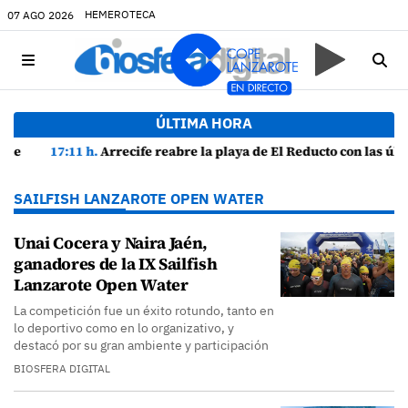
HEMEROTECA
07 AGO 2026
ÚLTIMA HORA
17:11 h.
Arrecife reabre la playa de El Reducto con las últimas analíticas mostrando "una buena calidad de las aguas para el baño"
SAILFISH LANZAROTE OPEN WATER
Unai Cocera y Naira Jaén,
ganadores de la IX Sailfish
Lanzarote Open Water
La competición fue un éxito rotundo, tanto en
lo deportivo como en lo organizativo, y
destacó por su gran ambiente y participación
BIOSFERA DIGITAL