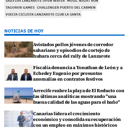
SAILFISH LANZAROTE OPEN WATER
MUSIC NIGHT RUN
TAGOROR GAMES
CHALLENGER PUERTO DEL CARMEN
VUELTA CICLISTA LANZAROTE CLUB LA SANTA
NOTICIAS DE HOY
Avistados pollos jóvenes de corredor
sahariano y episodios de cortejo de
hubara cerca del rally de Lanzarote
Fiscalía denuncia a Yonathan de León y a
Echedey Eugenio por presuntas
anomalías en contratos festivos
Arrecife reabre la playa de El Reducto con
las últimas analíticas mostrando "una
buena calidad de las aguas para el baño"
Canarias lidera el crecimiento
económico y consolida su recuperación
con un empleo en máximos históricos