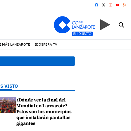
FACEBOOK
X
INSTAGRA
RS
YOUTUB
E MÁS LANZAROTE
BIOSFERA TV
20:28 h.
El alcalde de Arre
S VISTO
¿Dónde ver la final del
Mundial en Lanzarote?
Estos son los municipios
que instalarán pantallas
gigantes