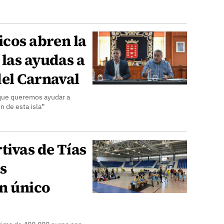
icos abren la
las ayudas a
del Carnaval
 que queremos ayudar a
n de esta isla”
tivas de Tías
as
n único