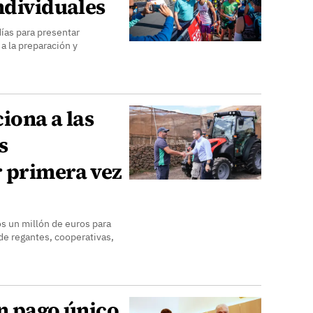
ndividuales
días para presentar
a la preparación y
iona a las
s
 primera vez
s un millón de euros para
de regantes, cooperativas,
n pago único