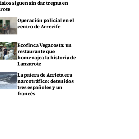
isios siguen sin dar tregua en
rote
Operación policial en el
centro de Arrecife
Ecofinca Vegacosta: un
restaurante que
homenajea la historia de
Lanzarote
La patera de Arrieta era
narcotráfico: detenidos
tres españoles y un
francés