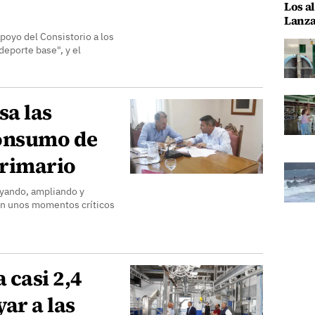
Los al
Lanza
poyo del Consistorio a los
deporte base", y el
sa las
consumo de
primario
yando, ampliando y
 en unos momentos críticos
 casi 2,4
ar a las