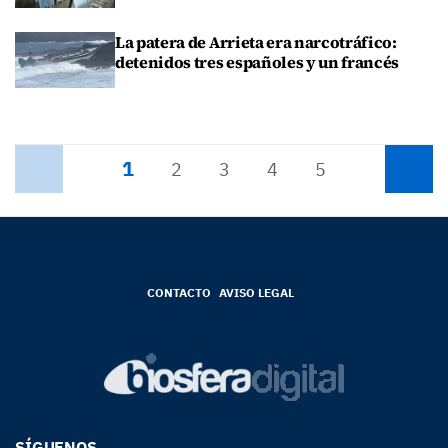
La patera de Arrieta era narcotráfico:
detenidos tres españoles y un francés
1
Anterior
2
3
4
5
Siguiente
CONTACTO
AVISO LEGAL
SÍGUENOS