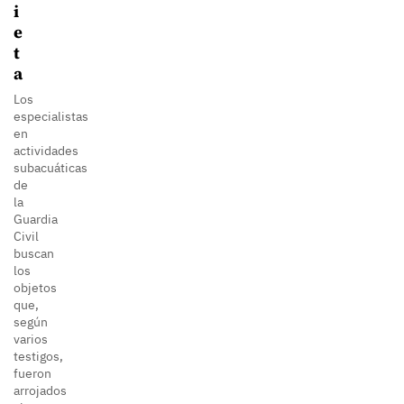
i
e
t
a
Los
especialistas
en
actividades
subacuáticas
de
la
Guardia
Civil
buscan
los
objetos
que,
según
varios
testigos,
fueron
arrojados