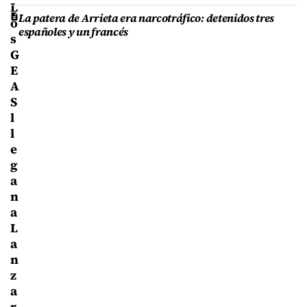
L
La patera de Arrieta era narcotráfico: detenidos tres
o
españoles y un francés
s
G
E
A
S
l
l
e
g
a
n
a
L
a
n
z
a
r