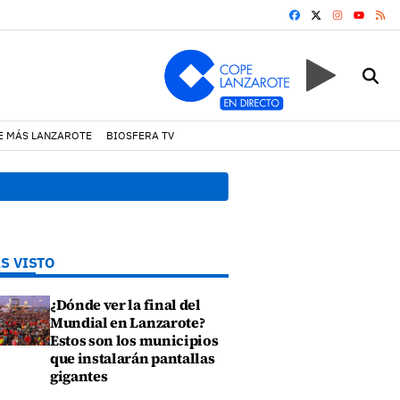
FACEBOOK
X
INSTAGRA
RS
YOUTUB
E MÁS LANZAROTE
BIOSFERA TV
hariano y episodios de cortejo de hubara cerca del rally de Lanzar
S VISTO
¿Dónde ver la final del
Mundial en Lanzarote?
Estos son los municipios
que instalarán pantallas
gigantes