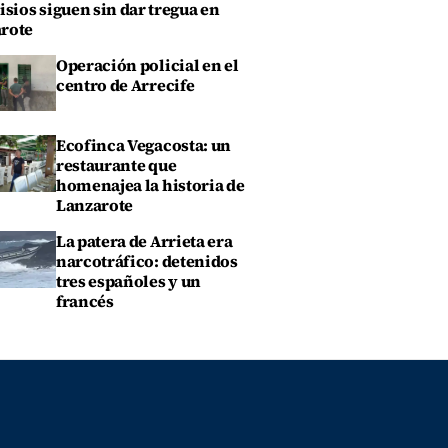
isios siguen sin dar tregua en
rote
Operación policial en el
centro de Arrecife
Ecofinca Vegacosta: un
restaurante que
homenajea la historia de
Lanzarote
La patera de Arrieta era
narcotráfico: detenidos
tres españoles y un
francés