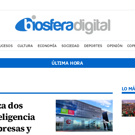
UCESOS
CULTURA
ECONOMÍA
SOCIEDAD
DEPORTES
OPINIÓN
COP
08:49 h.
ÚLTIMA HORA
Avistados pollos jóvenes de corredor sa
LO MÁ
za dos
eligencia
presas y