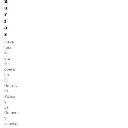
n
a
r
i
a
s
Lleva
todo
el
día
sin
operar
en
El
Hierro,
La
Palma
y
La
Gomera
y
anuncia