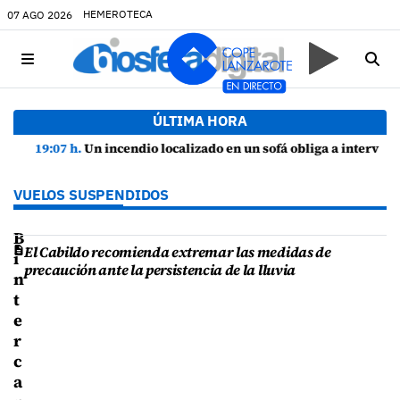
HEMEROTECA
07 AGO 2026
ÚLTIMA HORA
19:07 h.
Un incendio localizado en un sofá obliga a intervenir en una vivienda de Playa Honda
VUELOS SUSPENDIDOS
B
El Cabildo recomienda extremar las medidas de
i
precaución ante la persistencia de la lluvia
n
t
e
r
c
a