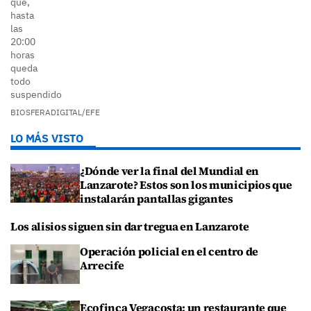
que,
hasta
las
20:00
horas
queda
todo
suspendido
BIOSFERADIGITAL/EFE
LO MÁS VISTO
¿Dónde ver la final del Mundial en
Lanzarote? Estos son los municipios que
instalarán pantallas gigantes
Los alisios siguen sin dar tregua en Lanzarote
Operación policial en el centro de
Arrecife
Ecofinca Vegacosta: un restaurante que