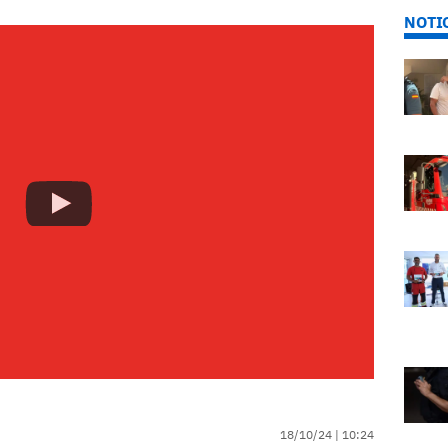
NOTI
18/10/24 |
10:24