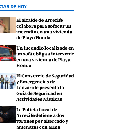
CIAS DE HOY
El alcalde de Arrecife
colabora para sofocar un
incendio en una vivienda
de Playa Honda
Un incendio localizado en
un sofá obliga a intervenir
en una vivienda de Playa
Honda
El Consorcio de Seguridad
y Emergencias de
Lanzarote presenta la
Guía de Seguridad en
Actividades Náuticas
La Policía Local de
Arrecife detiene a dos
varones por altercado y
amenazas con arma