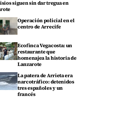
isios siguen sin dar tregua en
rote
Operación policial en el
centro de Arrecife
Ecofinca Vegacosta: un
restaurante que
homenajea la historia de
Lanzarote
La patera de Arrieta era
narcotráfico: detenidos
tres españoles y un
francés