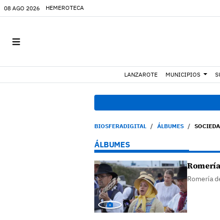
HEMEROTECA
08 AGO 2026
LANZAROTE
MUNICIPIOS
S
18:45 h.
Fiscalía de
BIOSFERADIGITAL
ÁLBUMES
SOCIED
ÁLBUMES
Romería 
Romería d