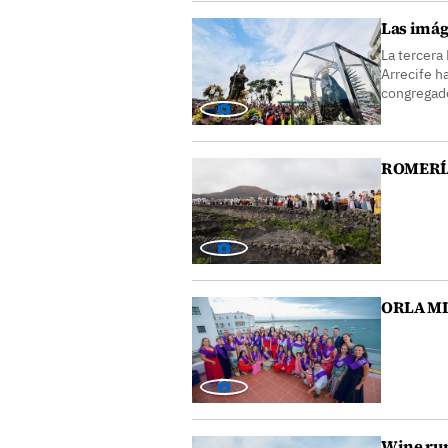
Las imáge
La tercera
Arrecife h
congregad
ROMERÍ
ORLA M
Wine ru