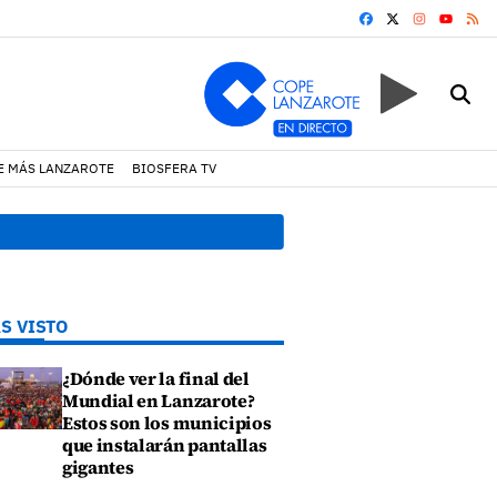
FACEBOOK
X
INSTAGRA
RS
YOUTUB
E MÁS LANZAROTE
BIOSFERA TV
alías en contratos festivos
17:11 h.
Arrecife reabre la
S VISTO
¿Dónde ver la final del
Mundial en Lanzarote?
Estos son los municipios
que instalarán pantallas
gigantes