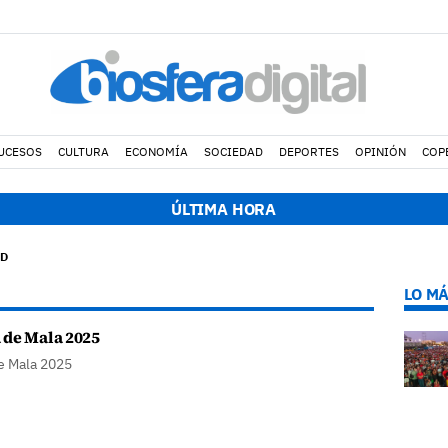
UCESOS
CULTURA
ECONOMÍA
SOCIEDAD
DEPORTES
OPINIÓN
COP
nuncia a Yonathan de León y a Echedey Eugenio por presuntas anom
ÚLTIMA HORA
AD
LO MÁ
de Mala 2025
e Mala 2025