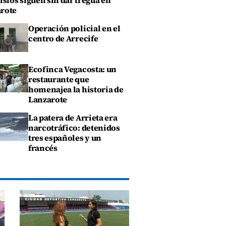
isios siguen sin dar tregua en
rote
Operación policial en el
centro de Arrecife
Ecofinca Vegacosta: un
restaurante que
homenajea la historia de
Lanzarote
La patera de Arrieta era
narcotráfico: detenidos
tres españoles y un
francés