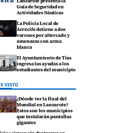
Lanzarote presenta la
Guía de Seguridad en
Actividades Náuticas
La Policía Local de
Arrecife detiene a dos
varones por altercado y
amenazas con arma
blanca
El Ayuntamiento de Tías
ingresa las ayudas a los
estudiantes del municipio
S VISTO
¿Dónde ver la final del
Mundial en Lanzarote?
Estos son los municipios
que instalarán pantallas
gigantes