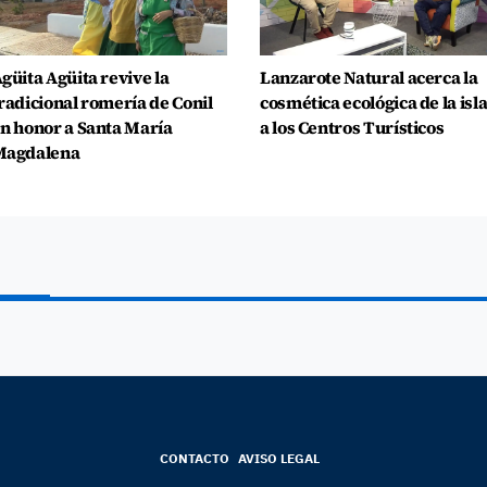
güita Agüita revive la
Lanzarote Natural acerca la
radicional romería de Conil
cosmética ecológica de la isl
n honor a Santa María
a los Centros Turísticos
Magdalena
CONTACTO
AVISO LEGAL