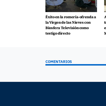
Éxito en la romería-ofrenda a
A
la Virgen de las Nieves con
t
Biosfera Televisión como
e
testigo directo
COMENTARIOS