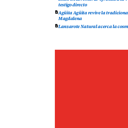
testigo directo
Agüita Agüita revive la tradicion
Magdalena
Lanzarote Natural acerca la cosmét