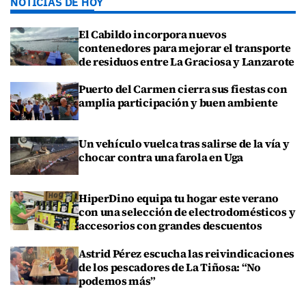
NOTICIAS DE HOY
El Cabildo incorpora nuevos
contenedores para mejorar el transporte
de residuos entre La Graciosa y Lanzarote
Puerto del Carmen cierra sus fiestas con
amplia participación y buen ambiente
Un vehículo vuelca tras salirse de la vía y
chocar contra una farola en Uga
HiperDino equipa tu hogar este verano
con una selección de electrodomésticos y
accesorios con grandes descuentos
Astrid Pérez escucha las reivindicaciones
de los pescadores de La Tiñosa: “No
podemos más”