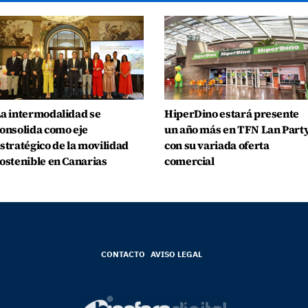
a intermodalidad se
HiperDino estará presente
onsolida como eje
un año más en TFN Lan Part
stratégico de la movilidad
con su variada oferta
ostenible en Canarias
comercial
CONTACTO
AVISO LEGAL