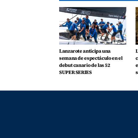
Lanzarote anticipa una
L
semana de espectáculo en el
c
debut canario de las 52
e
SUPER SERIES
s