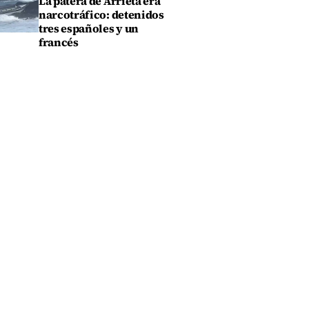
La patera de Arrieta era
narcotráfico: detenidos
tres españoles y un
francés