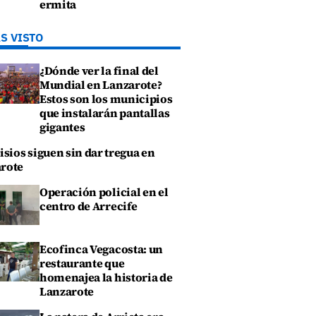
ermita
S VISTO
¿Dónde ver la final del
Mundial en Lanzarote?
Estos son los municipios
que instalarán pantallas
gigantes
isios siguen sin dar tregua en
rote
Operación policial en el
centro de Arrecife
Ecofinca Vegacosta: un
restaurante que
homenajea la historia de
Lanzarote