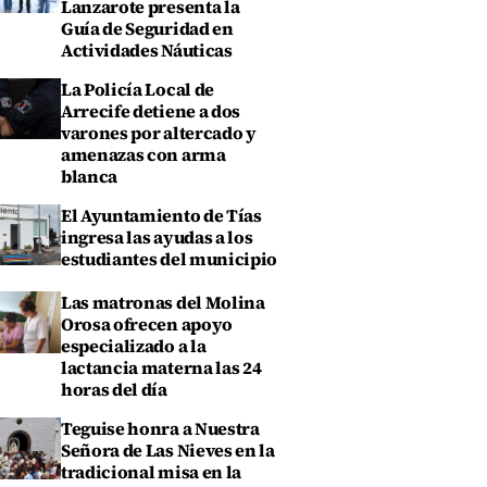
Lanzarote presenta la
Guía de Seguridad en
Actividades Náuticas
La Policía Local de
Arrecife detiene a dos
varones por altercado y
amenazas con arma
blanca
El Ayuntamiento de Tías
ingresa las ayudas a los
estudiantes del municipio
Las matronas del Molina
Orosa ofrecen apoyo
especializado a la
lactancia materna las 24
horas del día
Teguise honra a Nuestra
Señora de Las Nieves en la
tradicional misa en la