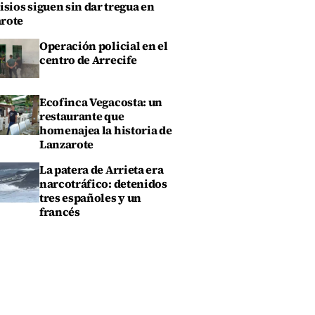
isios siguen sin dar tregua en
rote
Operación policial en el
centro de Arrecife
Ecofinca Vegacosta: un
restaurante que
homenajea la historia de
Lanzarote
La patera de Arrieta era
narcotráfico: detenidos
tres españoles y un
francés