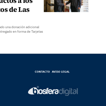
ctos a los
os de Las
do una donación adicional
ntregado en forma de Tarjetas
CONTACTO
AVISO LEGAL