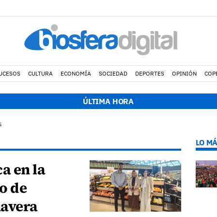
UCESOS
CULTURA
ECONOMÍA
SOCIEDAD
DEPORTES
OPINIÓN
COP
 h.
Muere un motorista de 49 años en un accidente de tráfico en Ha
ÚLTIMA HORA
S
LO MÁ
a en la
o de
mavera