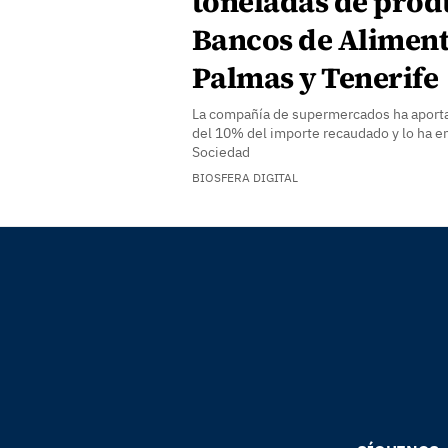
toneladas de produ
Bancos de Aliment
Palmas y Tenerife
La compañía de supermercados ha aporta
del 10% del importe recaudado y lo ha e
Sociedad
BIOSFERA DIGITAL