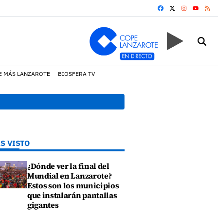
FACEBOOK
X
INSTAGRA
RS
YOUTUB
E MÁS LANZAROTE
BIOSFERA TV
ría
08:49 h.
Avistados
S VISTO
¿Dónde ver la final del
Mundial en Lanzarote?
Estos son los municipios
que instalarán pantallas
gigantes