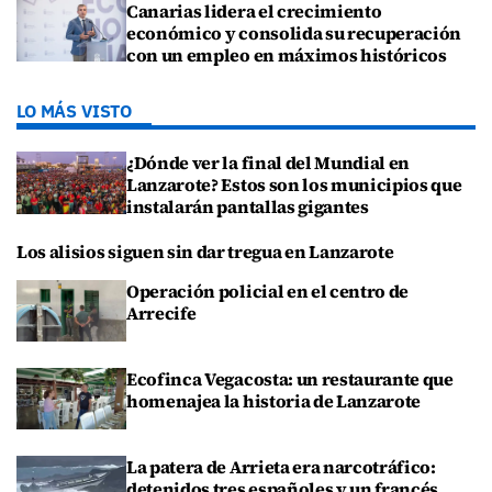
Canarias lidera el crecimiento
económico y consolida su recuperación
con un empleo en máximos históricos
LO MÁS VISTO
¿Dónde ver la final del Mundial en
Lanzarote? Estos son los municipios que
instalarán pantallas gigantes
Los alisios siguen sin dar tregua en Lanzarote
Operación policial en el centro de
Arrecife
Ecofinca Vegacosta: un restaurante que
homenajea la historia de Lanzarote
La patera de Arrieta era narcotráfico:
detenidos tres españoles y un francés