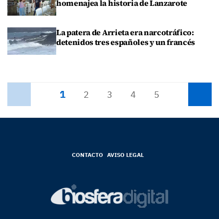
homenajea la historia de Lanzarote
La patera de Arrieta era narcotráfico:
detenidos tres españoles y un francés
1
Anterior
2
3
4
5
Siguiente
CONTACTO
AVISO LEGAL