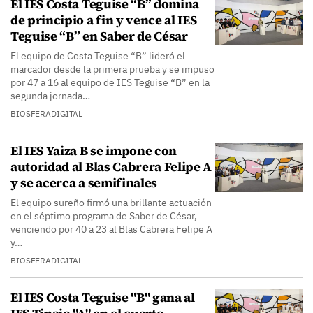
El IES Costa Teguise “B” domina
de principio a fin y vence al IES
Teguise “B” en Saber de César
El equipo de Costa Teguise “B” lideró el
marcador desde la primera prueba y se impuso
por 47 a 16 al equipo de IES Teguise “B” en la
segunda jornada…
BIOSFERADIGITAL
El IES Yaiza B se impone con
autoridad al Blas Cabrera Felipe A
y se acerca a semifinales
El equipo sureño firmó una brillante actuación
en el séptimo programa de Saber de César,
venciendo por 40 a 23 al Blas Cabrera Felipe A
y…
BIOSFERADIGITAL
El IES Costa Teguise "B" gana al