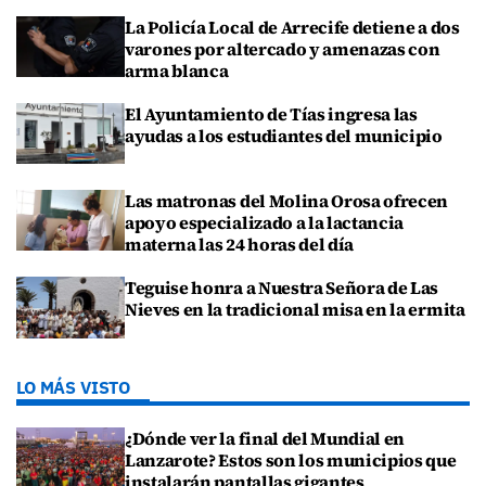
La Policía Local de Arrecife detiene a dos
varones por altercado y amenazas con
arma blanca
El Ayuntamiento de Tías ingresa las
ayudas a los estudiantes del municipio
Las matronas del Molina Orosa ofrecen
apoyo especializado a la lactancia
materna las 24 horas del día
Teguise honra a Nuestra Señora de Las
Nieves en la tradicional misa en la ermita
LO MÁS VISTO
¿Dónde ver la final del Mundial en
Lanzarote? Estos son los municipios que
instalarán pantallas gigantes