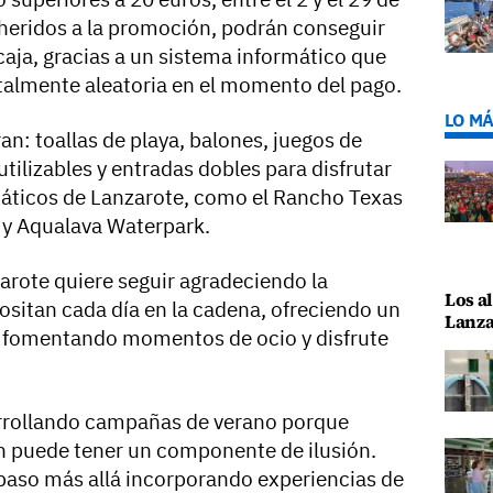
heridos a la promoción, podrán conseguir
caja, gracias a un sistema informático que
otalmente aleatoria en el momento del pago.
LO MÁ
n: toallas de playa, balones, juegos de
eutilizables y entradas dobles para disfrutar
máticos de Lanzarote, como el Rancho Texas
 y Aqualava Waterpark.
rote quiere seguir agradeciendo la
Los al
ositan cada día en la cadena, ofreciendo un
Lanza
y fomentando momentos de ocio y disfrute
rollando campañas de verano porque
 puede tener un componente de ilusión.
paso más allá incorporando experiencias de