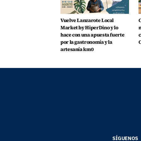
Vuelve Lanzarote Local
C
Market by HiperDino y lo
m
hace con una apuesta fuerte
c
por la gastronomía y la
C
artesanía km0
SÍGUENOS