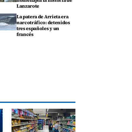
homenajea la historia de
Lanzarote
La patera de Arrieta era
narcotráfico: detenidos
tres españoles y un
francés