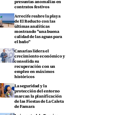
presuntas anomalías en
contratos festivos
Arrecife reabre la playa
de El Reducto con las
últimas analíticas
mostrando "una buena
calidad de las aguas para
el baño"
Canarias lidera el
crecimiento económico y
consolida su
recuperación con un
empleo en máximos
históricos
La seguridad y la
protección del entorno
marcan la planificación
de las Fiestas de La Caleta
de Famara