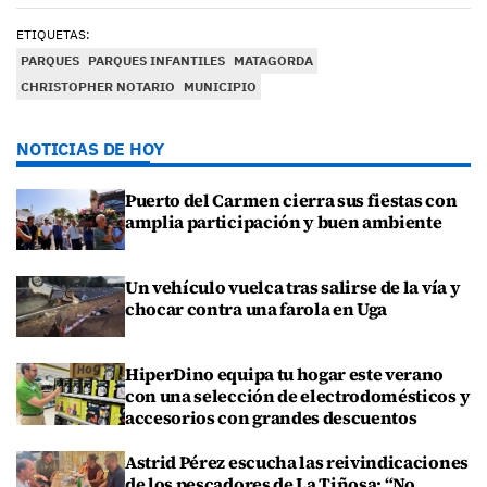
ETIQUETAS:
PARQUES
PARQUES INFANTILES
MATAGORDA
CHRISTOPHER NOTARIO
MUNICIPIO
NOTICIAS DE HOY
Puerto del Carmen cierra sus fiestas con
amplia participación y buen ambiente
Un vehículo vuelca tras salirse de la vía y
chocar contra una farola en Uga
HiperDino equipa tu hogar este verano
con una selección de electrodomésticos y
accesorios con grandes descuentos
Astrid Pérez escucha las reivindicaciones
de los pescadores de La Tiñosa: “No