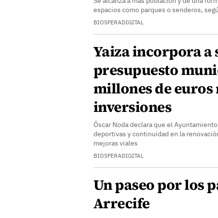
Se alcanza a más población y de una form
espacios como parques o senderos, seg
BIOSFERADIGITAL
Yaiza incorpora a 
presupuesto munic
millones de euros
inversiones
Óscar Noda declara que el Ayuntamiento 
deportivas y continuidad en la renovació
mejoras viales
BIOSFERADIGITAL
Un paseo por los 
Arrecife