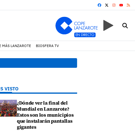
FACEBOOK
X
INSTAGRA
RS
YOUTUB
E MÁS LANZAROTE
BIOSFERA TV
17:11 h.
Arrecife reabre la p
S VISTO
¿Dónde ver la final del
Mundial en Lanzarote?
Estos son los municipios
que instalarán pantallas
gigantes