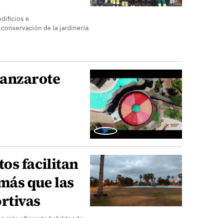
dificios e
 conservación de la jardinería
Lanzarote
os facilitan
 más que las
rtivas