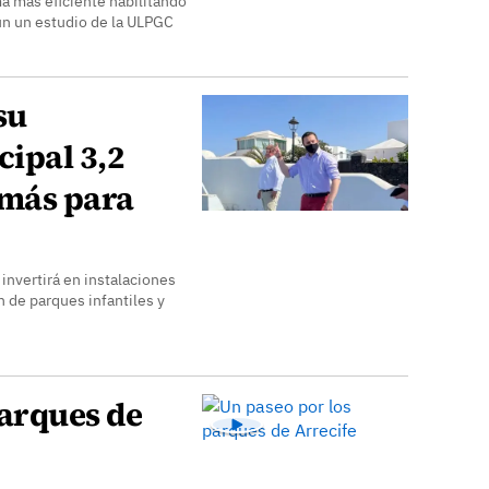
a más eficiente habilitando
ún un estudio de la ULPGC
su
ipal 3,2
 más para
invertirá en instalaciones
n de parques infantiles y
parques de