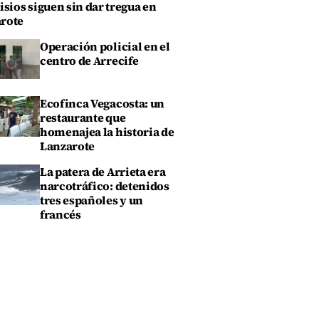
isios siguen sin dar tregua en
rote
Operación policial en el
centro de Arrecife
Ecofinca Vegacosta: un
restaurante que
homenajea la historia de
Lanzarote
La patera de Arrieta era
narcotráfico: detenidos
tres españoles y un
francés