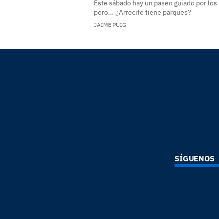
Este sábado hay un paseo guiado por los 
pero... ¿Arrecife tiene parques?
JAIME PUIG
SÍGUENOS