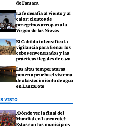
de Famara
La fe desafía al viento y al
calor: cientos de
peregrinos arropan a la
Virgen de las Nieves
El Cabildo intensifica la
vigilancia para frenar los
cebos envenenados y las
prácticas ilegales de caza
Las altas temperaturas
ponen a prueba el sistema
de abastecimiento de agua
en Lanzarote
S VISTO
¿Dónde ver la final del
Mundial en Lanzarote?
Estos son los municipios