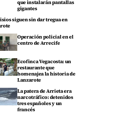
que instalarán pantallas
gigantes
isios siguen sin dar tregua en
rote
Operación policial en el
centro de Arrecife
Ecofinca Vegacosta: un
restaurante que
homenajea la historia de
Lanzarote
La patera de Arrieta era
narcotráfico: detenidos
tres españoles y un
francés