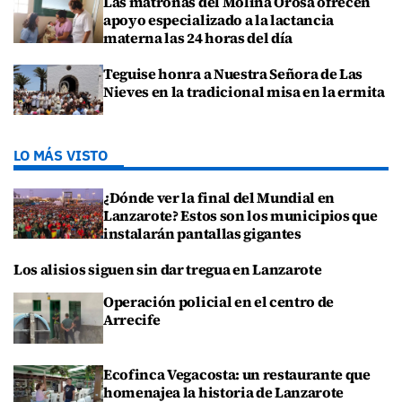
Las matronas del Molina Orosa ofrecen
apoyo especializado a la lactancia
materna las 24 horas del día
Teguise honra a Nuestra Señora de Las
Nieves en la tradicional misa en la ermita
LO MÁS VISTO
¿Dónde ver la final del Mundial en
Lanzarote? Estos son los municipios que
instalarán pantallas gigantes
Los alisios siguen sin dar tregua en Lanzarote
Operación policial en el centro de
Arrecife
Ecofinca Vegacosta: un restaurante que
homenajea la historia de Lanzarote