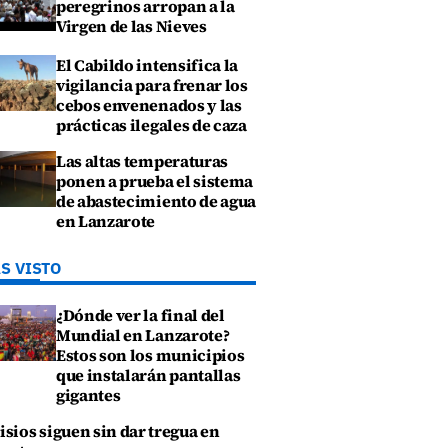
peregrinos arropan a la
Virgen de las Nieves
El Cabildo intensifica la
vigilancia para frenar los
cebos envenenados y las
prácticas ilegales de caza
Las altas temperaturas
ponen a prueba el sistema
de abastecimiento de agua
en Lanzarote
S VISTO
¿Dónde ver la final del
Mundial en Lanzarote?
Estos son los municipios
que instalarán pantallas
gigantes
isios siguen sin dar tregua en