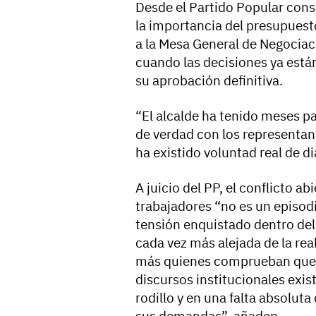
Desde el Partido Popular con
la importancia del presupuesto 
a la Mesa General de Negociac
cuando las decisiones ya est
su aprobación definitiva.
“El alcalde ha tenido meses p
de verdad con los representan
ha existido voluntad real de di
A juicio del PP, el conflicto a
trabajadores “no es un episodi
tensión enquistado dentro de
cada vez más alejada de la rea
más quienes comprueban que d
discursos institucionales exi
rodillo y en una falta absolut
sus demandas”, añaden.