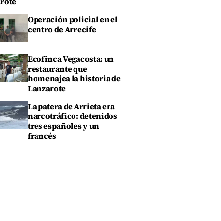
rote
Operación policial en el
centro de Arrecife
Ecofinca Vegacosta: un
restaurante que
homenajea la historia de
Lanzarote
La patera de Arrieta era
narcotráfico: detenidos
tres españoles y un
francés