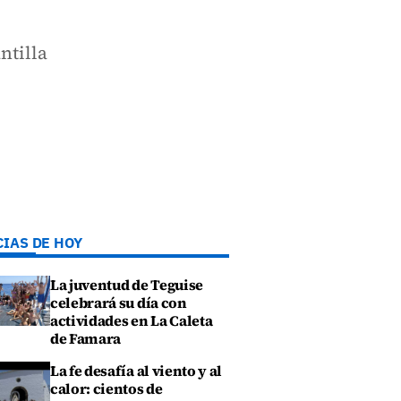
ntilla
CIAS DE HOY
La juventud de Teguise
celebrará su día con
actividades en La Caleta
de Famara
La fe desafía al viento y al
calor: cientos de