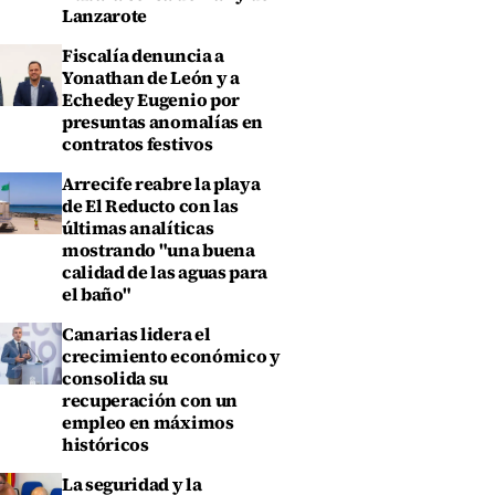
Lanzarote
Fiscalía denuncia a
Yonathan de León y a
Echedey Eugenio por
presuntas anomalías en
contratos festivos
Arrecife reabre la playa
de El Reducto con las
últimas analíticas
mostrando "una buena
calidad de las aguas para
el baño"
Canarias lidera el
crecimiento económico y
consolida su
recuperación con un
empleo en máximos
históricos
La seguridad y la