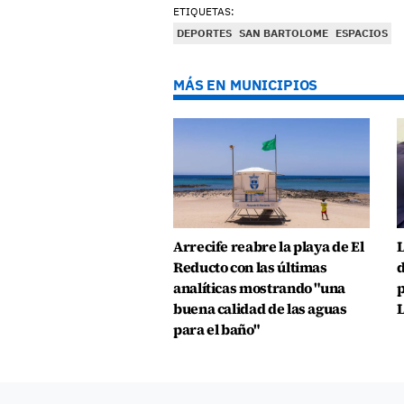
ETIQUETAS:
DEPORTES
SAN BARTOLOME
ESPACIOS
MÁS EN MUNICIPIOS
Arrecife reabre la playa de El
L
Reducto con las últimas
d
analíticas mostrando "una
p
buena calidad de las aguas
L
para el baño"