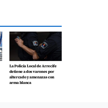
La Policía Local de Arrecife
detiene a dos varones por
altercado y amenazas con
arma blanca