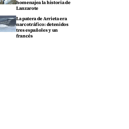
homenajea la historia de
Lanzarote
La patera de Arrieta era
narcotráfico: detenidos
tres españoles y un
francés