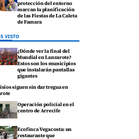
protección del entorno
marcan la planificación
de las Fiestas de La Caleta
de Famara
S VISTO
¿Dónde ver la final del
Mundial en Lanzarote?
Estos son los municipios
que instalarán pantallas
gigantes
isios siguen sin dar tregua en
rote
Operación policial en el
centro de Arrecife
Ecofinca Vegacosta: un
restaurante que