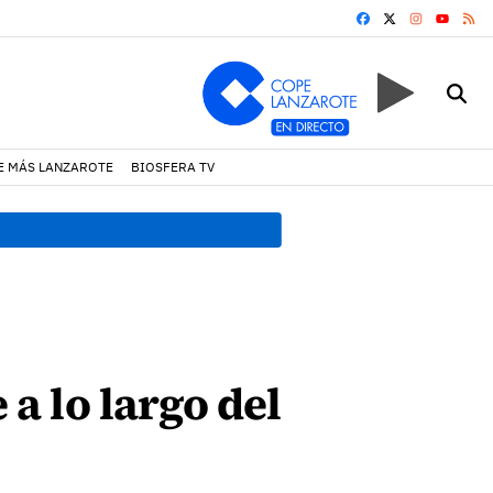
FACEBOOK
X
INSTAGRA
RS
YOUTUB
E MÁS LANZAROTE
BIOSFERA TV
17:11 h.
Arrecife reabre la p
a lo largo del