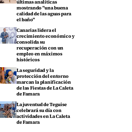
últimas analíticas
mostrando "una buena
calidad de las aguas para
el baño"
Canarias lidera el
crecimiento económico y
consolida su
recuperación con un
empleo en máximos
históricos
La seguridad y la
protección del entorno
marcan la planificación
de las Fiestas de La Caleta
de Famara
La juventud de Teguise
celebrará su día con
actividades en La Caleta
de Famara