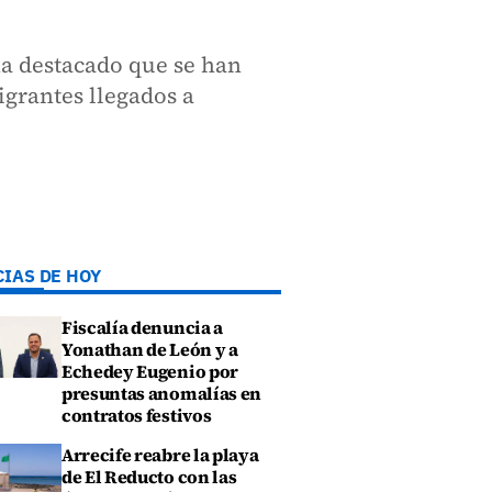
ha destacado que se han
grantes llegados a
CIAS DE HOY
Fiscalía denuncia a
Yonathan de León y a
Echedey Eugenio por
presuntas anomalías en
contratos festivos
Arrecife reabre la playa
de El Reducto con las