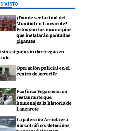
S VISTO
¿Dónde ver la final del
Mundial en Lanzarote?
Estos son los municipios
que instalarán pantallas
gigantes
isios siguen sin dar tregua en
rote
Operación policial en el
centro de Arrecife
Ecofinca Vegacosta: un
restaurante que
homenajea la historia de
Lanzarote
La patera de Arrieta era
narcotráfico: detenidos