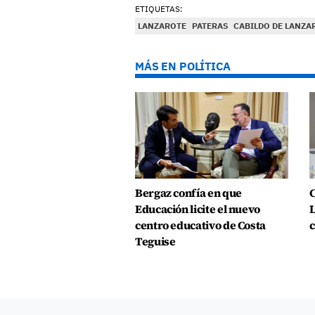
ETIQUETAS:
LANZAROTE
PATERAS
CABILDO DE LANZA
MÁS EN POLÍTICA
Bergaz confía en que
C
Educación licite el nuevo
L
centro educativo de Costa
c
Teguise