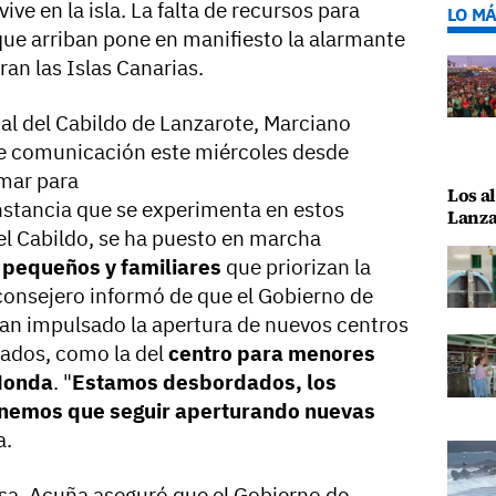
ve en la isla. La falta de recursos para
LO MÁ
que arriban pone en manifiesto la alarmante
ran las Islas Canarias.
ial del Cabildo de Lanzarote, Marciano
de comunicación este miércoles desde
omar para
Los al
nstancia que se experimenta en estos
Lanza
 Cabildo, se ha puesto en marcha
 pequeños y familiares
que priorizan la
 consejero informó de que el Gobierno de
 han impulsado la apertura de nuevos centros
gados, como la del
centro para menores
 Honda
. "
Estamos desbordados, los
enemos que seguir aperturando nuevas
a.
nsa, Acuña aseguró que el Gobierno de