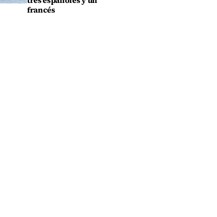
tres españoles y un
francés