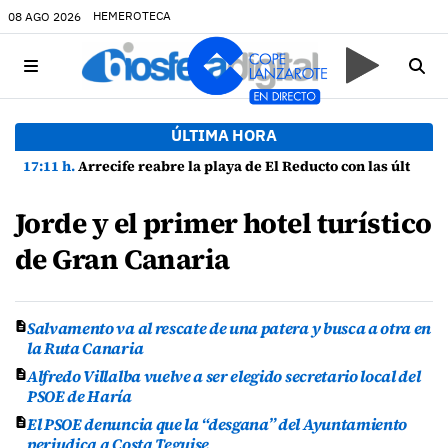
HEMEROTECA
08 AGO 2026
ÚLTIMA HORA
17:11 h.
Arrecife reabre la playa de El Reducto con las últimas analíticas mostrando "una buena calidad de las aguas para el baño"
Jorde y el primer hotel turístico
de Gran Canaria
Salvamento va al rescate de una patera y busca a otra en
la Ruta Canaria
Alfredo Villalba vuelve a ser elegido secretario local del
PSOE de Haría
El PSOE denuncia que la “desgana” del Ayuntamiento
perjudica a Costa Teguise