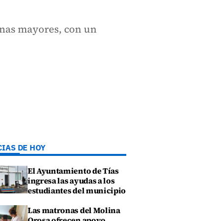
onas mayores, con un
CIAS DE HOY
El Ayuntamiento de Tías
ingresa las ayudas a los
estudiantes del municipio
Las matronas del Molina
Orosa ofrecen apoyo