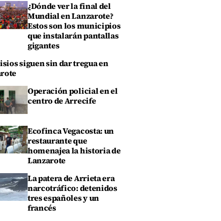
¿Dónde ver la final del
Mundial en Lanzarote?
Estos son los municipios
que instalarán pantallas
gigantes
isios siguen sin dar tregua en
rote
Operación policial en el
centro de Arrecife
Ecofinca Vegacosta: un
restaurante que
homenajea la historia de
Lanzarote
La patera de Arrieta era
narcotráfico: detenidos
tres españoles y un
francés