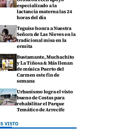
especializado a la
lactancia materna las 24
horas del día
Teguise honra a Nuestra
Señora de Las Nieves en la
tradicional misa en la
ermita
Bustamante, Muchachito
y La Tiñosa & Más llenan
de música Puerto del
Carmen este fin de
semana
Urbanismo logra el visto
bueno de Costas para
rehabilitar el Parque
Temático de Arrecife
S VISTO