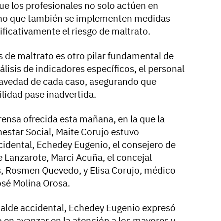
ue los profesionales no solo actúen en
ino que también se implementen medidas
ficativamente el riesgo de maltrato.
s de maltrato es otro pilar fundamental de
álisis de indicadores específicos, el personal
ravedad de cada caso, asegurando que
ilidad pase inadvertida.
prensa ofrecida esta mañana, en la que la
nestar Social, Maite Corujo estuvo
idental, Echedey Eugenio, el consejero de
e Lanzarote, Marci Acuña, el concejal
s, Rosmen Quevedo, y Elisa Corujo, médico
José Molina Orosa.
lcalde accidental, Echedey Eugenio expresó
 en avanzar en la atención a los mayores y