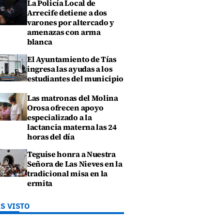
La Policía Local de
Arrecife detiene a dos
varones por altercado y
amenazas con arma
blanca
El Ayuntamiento de Tías
ingresa las ayudas a los
estudiantes del municipio
Las matronas del Molina
Orosa ofrecen apoyo
especializado a la
lactancia materna las 24
horas del día
Teguise honra a Nuestra
Señora de Las Nieves en la
tradicional misa en la
ermita
S VISTO