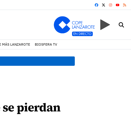
FACEBOOK
X
INSTAGRA
RS
YOUTUB
E MÁS LANZAROTE
BIOSFERA TV
13:09 h.
La Policía Local d
 se pierdan