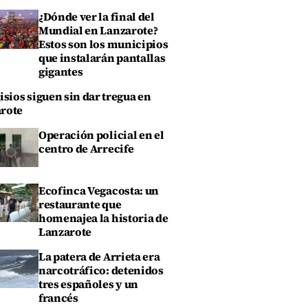
¿Dónde ver la final del
Mundial en Lanzarote?
Estos son los municipios
que instalarán pantallas
gigantes
isios siguen sin dar tregua en
rote
Operación policial en el
centro de Arrecife
Ecofinca Vegacosta: un
restaurante que
homenajea la historia de
Lanzarote
La patera de Arrieta era
narcotráfico: detenidos
tres españoles y un
francés