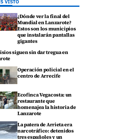
S VISTO
¿Dónde ver la final del
Mundial en Lanzarote?
Estos son los municipios
que instalarán pantallas
gigantes
isios siguen sin dar tregua en
rote
Operación policial en el
centro de Arrecife
Ecofinca Vegacosta: un
restaurante que
homenajea la historia de
Lanzarote
La patera de Arrieta era
narcotráfico: detenidos
tres españoles y un