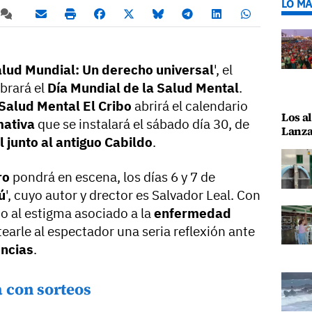
LO MÁ
alud Mundial: Un derecho universal
', el
brará el
Día Mundial de la Salud Mental
.
Salud Mental El Cribo
abrirá el calendario
Los al
mativa
que se instalará el sábado día 30, de
Lanza
 junto al antiguo Cabildo
.
ro
pondrá en escena, los días 6 y 7 de
ú
', cuyo autor y drector es Salvador Leal. Con
o al estigma asociado a la
enfermedad
tearle al espectador una seria reflexión ante
encias
.
 con sorteos