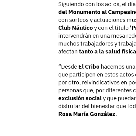
Siguiendo con los actos, el dí
del Monumento al Campesin
con sorteos y actuaciones musi
Club Náutico
y con el título
'P
intervendrán en una mesa redo
muchos trabajadores y trabaj
afectan
tanto a la salud físi
“Desde
El Cribo
hacemos una i
que participen en estos actos 
por otro, reivindicativos en p
personas que, por diferentes 
exclusión social
y que puedan
disfrutar del bienestar que to
Rosa María González
.