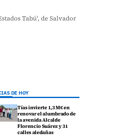
'Estados Tabú', de Salvador
CIAS DE HOY
Tías invierte 1,3 M€ en
renovar el alumbrado de
la avenida Alcalde
Florencio Suárez y 31
calles aledañas