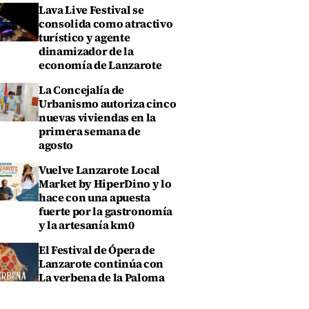
Lava Live Festival se
consolida como atractivo
turístico y agente
dinamizador de la
economía de Lanzarote
La Concejalía de
Urbanismo autoriza cinco
nuevas viviendas en la
primera semana de
agosto
Vuelve Lanzarote Local
Market by HiperDino y lo
hace con una apuesta
fuerte por la gastronomía
y la artesanía km0
El Festival de Ópera de
Lanzarote continúa con
La verbena de la Paloma