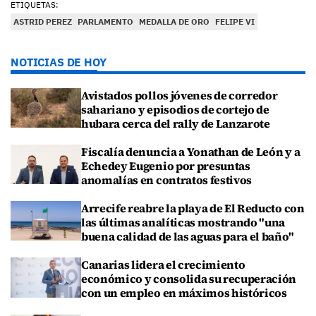
ETIQUETAS:
ASTRID PEREZ
PARLAMENTO
MEDALLA DE ORO
FELIPE VI
NOTICIAS DE HOY
Avistados pollos jóvenes de corredor
sahariano y episodios de cortejo de
hubara cerca del rally de Lanzarote
Fiscalía denuncia a Yonathan de León y a
Echedey Eugenio por presuntas
anomalías en contratos festivos
Arrecife reabre la playa de El Reducto con
las últimas analíticas mostrando "una
buena calidad de las aguas para el baño"
Canarias lidera el crecimiento
económico y consolida su recuperación
con un empleo en máximos históricos