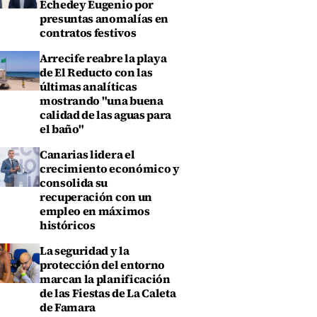
Echedey Eugenio por
presuntas anomalías en
contratos festivos
Arrecife reabre la playa
de El Reducto con las
últimas analíticas
mostrando "una buena
calidad de las aguas para
el baño"
Canarias lidera el
crecimiento económico y
consolida su
recuperación con un
empleo en máximos
históricos
La seguridad y la
protección del entorno
marcan la planificación
de las Fiestas de La Caleta
de Famara