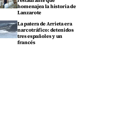
restaurante que
homenajea la historia de
Lanzarote
La patera de Arrieta era
narcotráfico: detenidos
tres españoles y un
francés