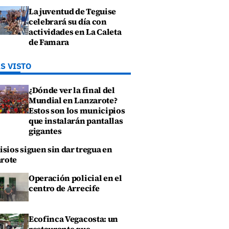
La juventud de Teguise
celebrará su día con
actividades en La Caleta
de Famara
S VISTO
¿Dónde ver la final del
Mundial en Lanzarote?
Estos son los municipios
que instalarán pantallas
gigantes
isios siguen sin dar tregua en
rote
Operación policial en el
centro de Arrecife
Ecofinca Vegacosta: un