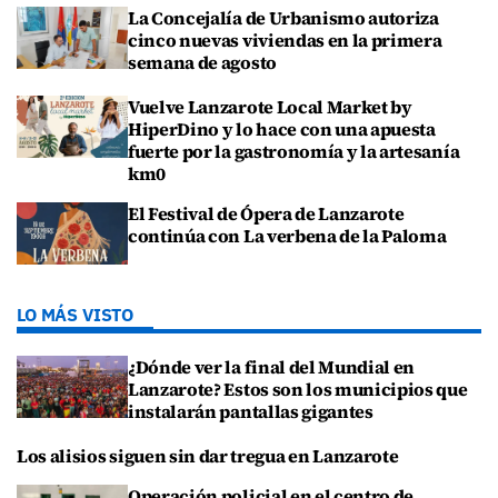
La Concejalía de Urbanismo autoriza
cinco nuevas viviendas en la primera
semana de agosto
Vuelve Lanzarote Local Market by
HiperDino y lo hace con una apuesta
fuerte por la gastronomía y la artesanía
km0
El Festival de Ópera de Lanzarote
continúa con La verbena de la Paloma
LO MÁS VISTO
¿Dónde ver la final del Mundial en
Lanzarote? Estos son los municipios que
instalarán pantallas gigantes
Los alisios siguen sin dar tregua en Lanzarote
Operación policial en el centro de