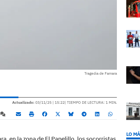
Tragedia de Famara
Actualizado:
03/11/25 |
15:22
| TIEMPO DE LECTURA: 1 MIN.
LO MÁ
ra, en la zona de El Papelillo, los socorristas