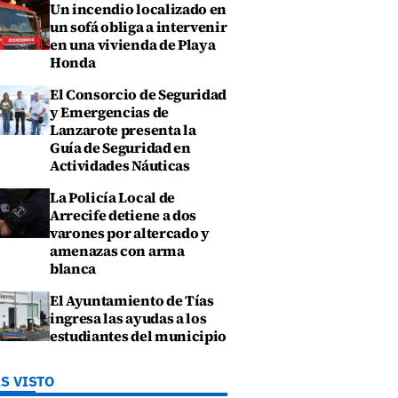
Un incendio localizado en
un sofá obliga a intervenir
en una vivienda de Playa
Honda
El Consorcio de Seguridad
y Emergencias de
Lanzarote presenta la
Guía de Seguridad en
Actividades Náuticas
La Policía Local de
Arrecife detiene a dos
varones por altercado y
amenazas con arma
blanca
El Ayuntamiento de Tías
ingresa las ayudas a los
estudiantes del municipio
S VISTO