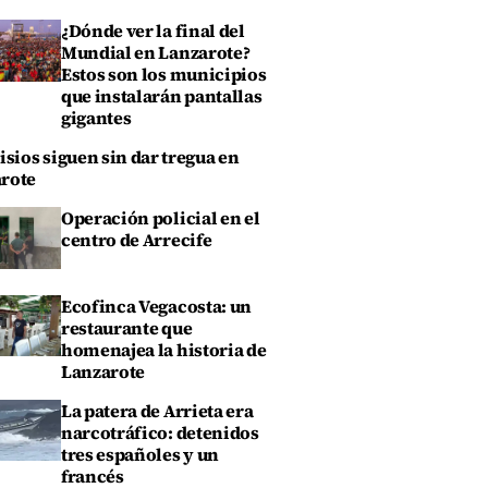
¿Dónde ver la final del
Mundial en Lanzarote?
Estos son los municipios
que instalarán pantallas
gigantes
isios siguen sin dar tregua en
rote
Operación policial en el
centro de Arrecife
Ecofinca Vegacosta: un
restaurante que
homenajea la historia de
Lanzarote
La patera de Arrieta era
narcotráfico: detenidos
tres españoles y un
francés