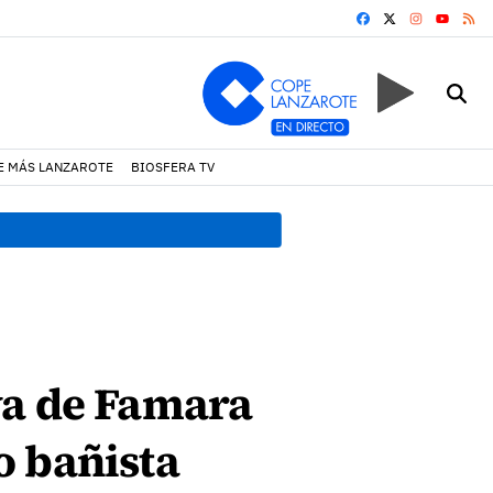
FACEBOOK
X
INSTAGRA
RS
YOUTUB
E MÁS LANZAROTE
BIOSFERA TV
19:07 h.
Un incendio locali
ya de Famara
o bañista