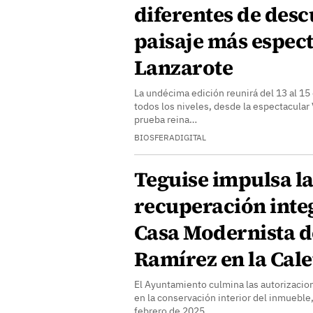
diferentes de desc
paisaje más espec
Lanzarote
La undécima edición reunirá del 13 al 15
todos los niveles, desde la espectacular 
prueba reina…
BIOSFERADIGITAL
Teguise impulsa l
recuperación integ
Casa Modernista d
Ramírez en la Cal
El Ayuntamiento culmina las autorizacio
en la conservación interior del inmueble
febrero de 2025…