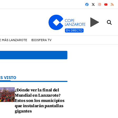
FACEBOOK
X
INSTAGRA
RS
YOUTUB
E MÁS LANZAROTE
BIOSFERA TV
18:45 h.
Fiscalía denuncia 
S VISTO
¿Dónde ver la final del
Mundial en Lanzarote?
Estos son los municipios
que instalarán pantallas
gigantes