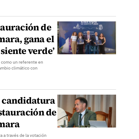
tauración de
mara, gana el
siente verde’
a como un referente en
ambio climático con
a candidatura
stauración de
amara
a a través de la votación