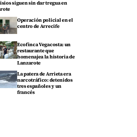
isios siguen sin dar tregua en
rote
Operación policial en el
centro de Arrecife
Ecofinca Vegacosta: un
restaurante que
homenajea la historia de
Lanzarote
La patera de Arrieta era
narcotráfico: detenidos
tres españoles y un
francés