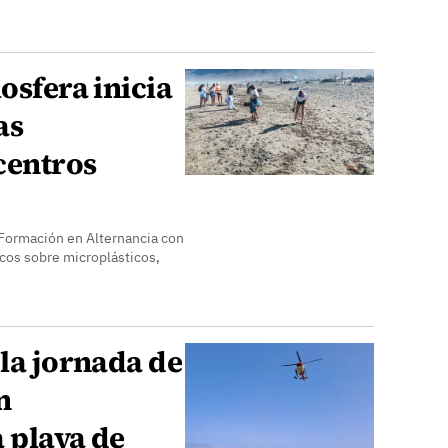
osfera inicia
as
centros
 Formación en Alternancia con
icos sobre microplásticos,
 la jornada de
n
 playa de