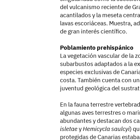
del vulcanismo reciente de Gr
acantilados y la meseta centr
lavas escoriáceas. Muestra, a
de gran interés científico.
Poblamiento prehispánico
La vegetación vascular de la 
subarbustos adaptados a la ext
especies exclusivas de Canaria
costa. También cuenta con una
juventud geológica del sustra
En la fauna terrestre vertebra
algunas aves terrestres o mar
abundantes y destacan dos car
isletae
y
Hemicycla saulcyi
) q
protegidas de Canarias estaba