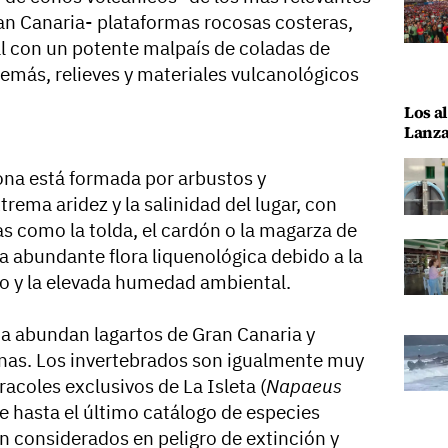
an Canaria- plataformas rocosas costeras,
al con un potente malpaís de coladas de
demás, relieves y materiales vulcanológicos
Los al
Lanza
zona está formada por arbustos y
rema aridez y la salinidad del lugar, con
s como la tolda, el cardón o la magarza de
 abundante flora liquenológica debido a la
to y la elevada humedad ambiental.
da abundan lagartos de Gran Canaria y
inas. Los invertebrados son igualmente muy
acoles exclusivos de La Isleta (
Napaeus
ue hasta el último catálogo de especies
n considerados en peligro de extinción y