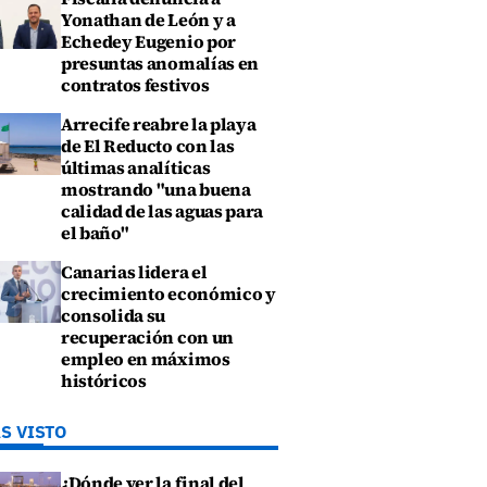
Yonathan de León y a
Echedey Eugenio por
presuntas anomalías en
contratos festivos
Arrecife reabre la playa
de El Reducto con las
últimas analíticas
mostrando "una buena
calidad de las aguas para
el baño"
Canarias lidera el
crecimiento económico y
consolida su
recuperación con un
empleo en máximos
históricos
S VISTO
¿Dónde ver la final del