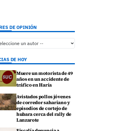
RES DE OPINIÓN
CIAS DE HOY
Muere un motorista de 49
años en un accidente de
tráfico en Haría
Avistados pollos jóvenes
de corredor sahariano y
episodios de cortejo de
hubara cerca del rally de
Lanzarote
Fiscalía denuncia a