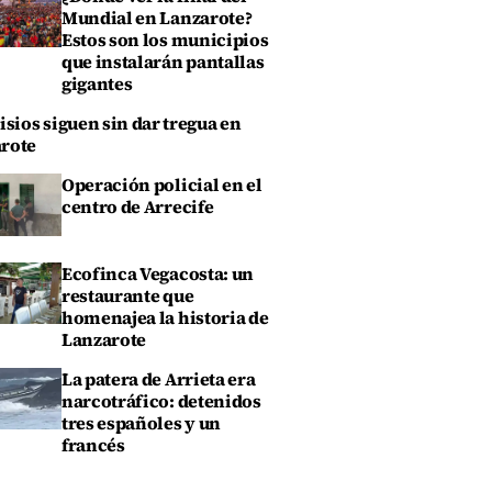
Mundial en Lanzarote?
Estos son los municipios
que instalarán pantallas
gigantes
isios siguen sin dar tregua en
rote
Operación policial en el
centro de Arrecife
Ecofinca Vegacosta: un
restaurante que
homenajea la historia de
Lanzarote
La patera de Arrieta era
narcotráfico: detenidos
tres españoles y un
francés