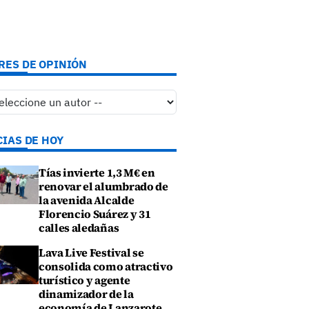
RES DE OPINIÓN
CIAS DE HOY
Tías invierte 1,3 M€ en
renovar el alumbrado de
la avenida Alcalde
Florencio Suárez y 31
calles aledañas
Lava Live Festival se
consolida como atractivo
turístico y agente
dinamizador de la
economía de Lanzarote