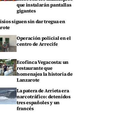
que instalarán pantallas
gigantes
isios siguen sin dar tregua en
rote
Operación policial en el
centro de Arrecife
Ecofinca Vegacosta: un
restaurante que
homenajea la historia de
Lanzarote
La patera de Arrieta era
narcotráfico: detenidos
tres españoles y un
francés