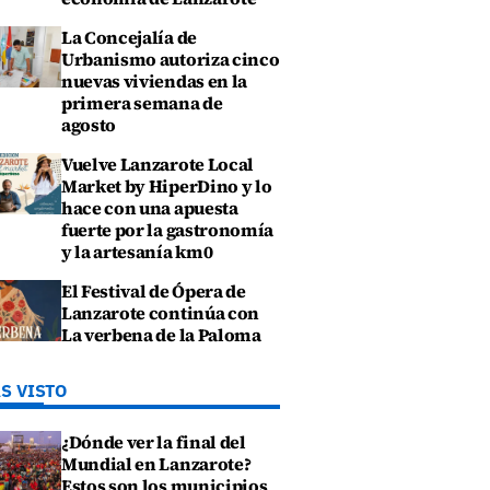
La Concejalía de
Urbanismo autoriza cinco
nuevas viviendas en la
primera semana de
agosto
Vuelve Lanzarote Local
Market by HiperDino y lo
hace con una apuesta
fuerte por la gastronomía
y la artesanía km0
El Festival de Ópera de
Lanzarote continúa con
La verbena de la Paloma
S VISTO
¿Dónde ver la final del
Mundial en Lanzarote?
Estos son los municipios