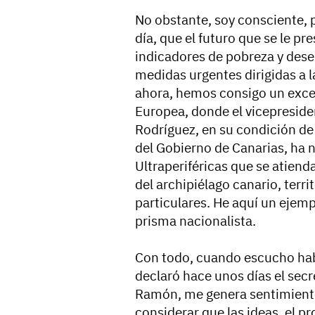
No obstante, soy consciente, 
día, que el futuro que se le pr
indicadores de pobreza y des
medidas urgentes dirigidas a l
ahora, hemos consigo un exce
Europea, donde el vicepresid
Rodríguez, en su condición d
del Gobierno de Canarias, ha 
Ultraperiféricas que se atiend
del archipiélago canario, terri
particulares. He aquí un ejem
prisma nacionalista.
Con todo, cuando escucho hab
declaró hace unos días el secr
Ramón, me genera sentimiento
considerar que las ideas, el pr