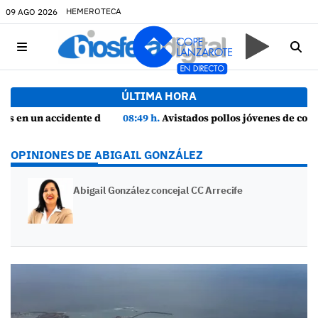
HEMEROTECA
09 AGO 2026
ÚLTIMA HORA
ía
08:49 h.
Avistados pollos jóvenes de corredor sahariano y episodios de cortejo de hubara cerca del rally de Lanzarote
OPINIONES DE ABIGAIL GONZÁLEZ
Abigail González concejal CC Arrecife