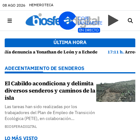
HEMEROTECA
08 AGO 2026
ÚLTIMA HORA
 Echedey Eugenio por presuntas anomalías en contratos festivos
17:11 h.
Arrecife reabre la playa de El Reducto con las últimas ana
ADECENTAMIENTO DE SENDEROS
El Cabildo acondiciona y delimita
diversos senderos y caminos de la
isla
Las tareas han sido realizadas por los
trabajadores del Plan de Empleo de Transición
Ecológica (PETE), en colaboración…
BIOSFERADIGITAL
LO MÁS VISTO