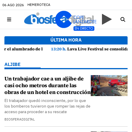
HEMEROTECA
06 AGO 2026
ÚLTIMA HORA
añas
13:20 h.
Lava Live Festival se consolida como atractivo turístico y agente dinamizador de la economía de Lanzarote
ALJIBE
Un trabajador cae a un aljibe de
casi ocho metros durante las
obras de un hotel en construcción
El trabajador quedó inconsciente, por lo que
los bomberos tuvieron que romper las rejas de
acceso para proceder a su rescate
BIOSFERADIGITAL