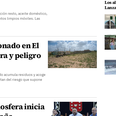
Los al
Lanza
cción resto, aceite doméstico,
ntos limpios móviles. Las
onado en El
ura y peligro
ado acumula residuos y acoge
rtan del riesgo que supone
osfera inicia