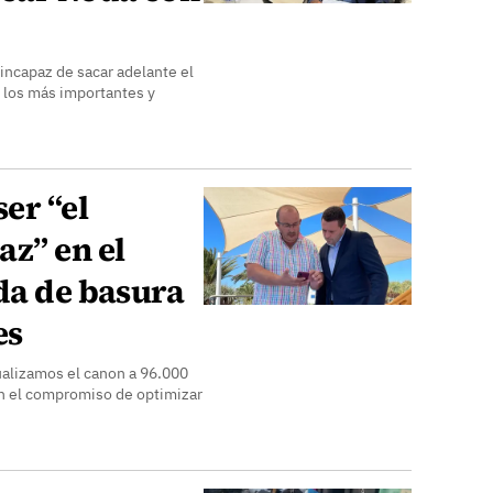
 incapaz de sacar adelante el
e los más importantes y
er “el
z” en el
da de basura
es
ualizamos el canon a 96.000
n el compromiso de optimizar