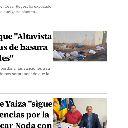
te, César Reyes, ha explicado
de huelga se plantea…
ue "Altavista
sas de basura
les"
a perdonar las sanciones a su
demos sorprender de que la
 Yaiza "sigue
ncias por la
scar Noda con