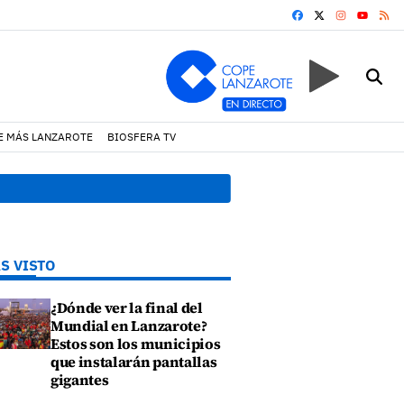
FACEBOOK
X
INSTAGRA
RS
YOUTUB
E MÁS LANZAROTE
BIOSFERA TV
13:20 h.
Lava Live Festival
S VISTO
¿Dónde ver la final del
Mundial en Lanzarote?
Estos son los municipios
que instalarán pantallas
gigantes