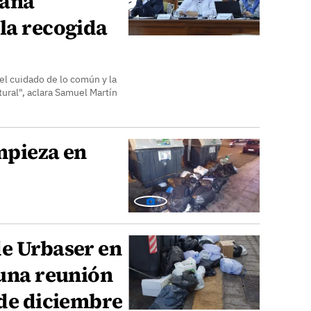
paña
la recogida
 el cuidado de lo común y la
tural", aclara Samuel Martín
mpieza en
de Urbaser en
 una reunión
 de diciembre