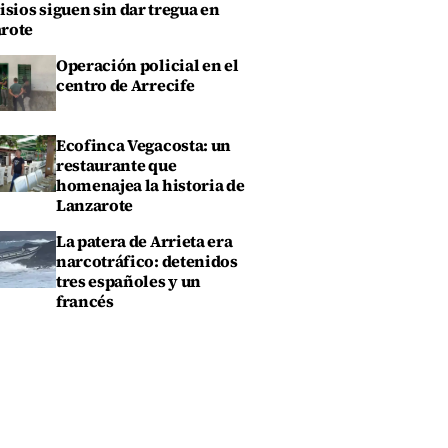
isios siguen sin dar tregua en
rote
Operación policial en el
centro de Arrecife
Ecofinca Vegacosta: un
restaurante que
homenajea la historia de
Lanzarote
La patera de Arrieta era
narcotráfico: detenidos
tres españoles y un
francés