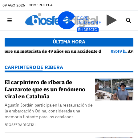
HEMEROTECA
09 AGO 2026
ÚLTIMA HORA
 en un accidente de tráfico en Haría
08:49 h.
Avistados pollos jóvenes de corredor sahariano y episodios
CARPINTERO DE RIBERA
El carpintero de ribera de
Lanzarote que es un fenómeno
viral en Cataluña
Agustín Jordán participa en la restauración de
la embarcación Odina, considerada una
memoria flotante para los catalanes
BIOSFERADIGITAL