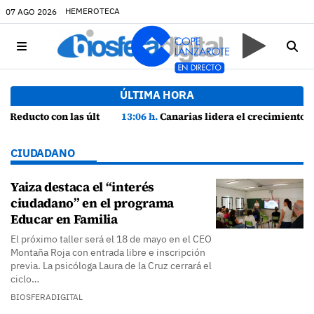
HEMEROTECA
07 AGO 2026
ÚLTIMA HORA
ño"
13:06 h.
Canarias lidera el crecimiento económico y consolida su recuperación con un empleo en máximos históricos
CIUDADANO
Yaiza destaca el “interés
ciudadano” en el programa
Educar en Familia
El próximo taller será el 18 de mayo en el CEO
Montaña Roja con entrada libre e inscripción
previa. La psicóloga Laura de la Cruz cerrará el
ciclo…
BIOSFERADIGITAL