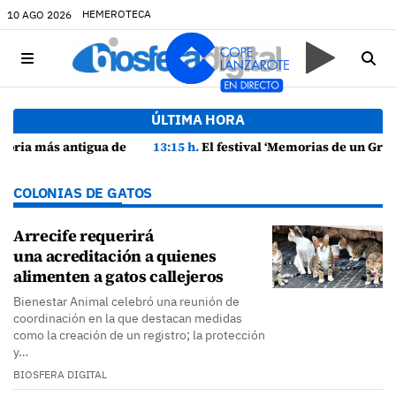
HEMEROTECA
10 AGO 2026
ÚLTIMA HORA
13:15 h.
El festival ‘Memorias de un Grillo Blanco’ culmina su primera edición con un gran mural en Punta Mujeres
COLONIAS DE GATOS
Arrecife requerirá
una acreditación a quienes
alimenten a gatos callejeros
Bienestar Animal celebró una reunión de
coordinación en la que destacan medidas
como la creación de un registro; la protección
y…
BIOSFERA DIGITAL