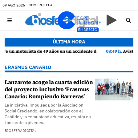
HEMEROTECA
09 AGO 2026
ÚLTIMA HORA
años en un accidente de tráfico en Haría
08:49 h.
Avistados pollos jóvenes de corredor sahariano y epi
ERASMUS CANARIO
Lanzarote acoge la cuarta edición
del proyecto inclusivo ‘Erasmus
Canario: Rompiendo Barreras’
La iniciativa, impulsada por la Asociación
Social Creciendo, en colaboración con el
Cabildo y la comunidad educativa, reunirá en
Lanzarote a jóvenes…
BIOSFERADIGITAL