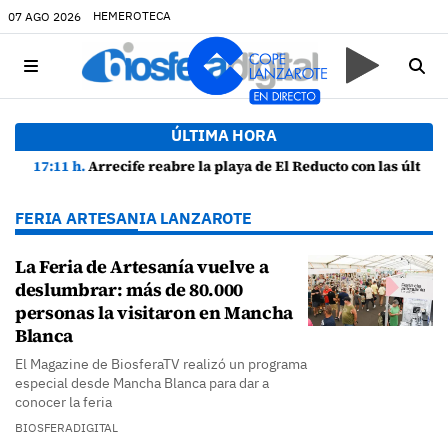
HEMEROTECA
07 AGO 2026
ÚLTIMA HORA
17:11 h.
Arrecife reabre la playa de El Reducto con las últimas analíticas mostrando "una buena calidad de las aguas para el baño"
FERIA ARTESANIA LANZAROTE
La Feria de Artesanía vuelve a
deslumbrar: más de 80.000
personas la visitaron en Mancha
Blanca
El Magazine de BiosferaTV realizó un programa
especial desde Mancha Blanca para dar a
conocer la feria
BIOSFERADIGITAL