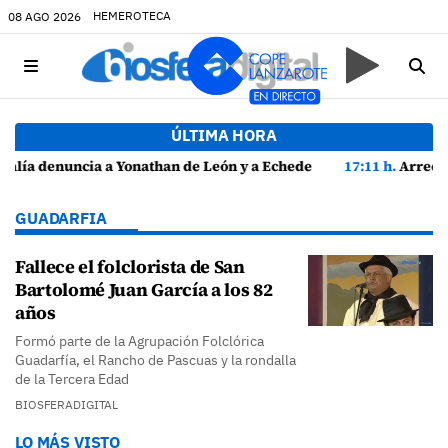
HEMEROTECA
08 AGO 2026
ÚLTIMA HORA
 Echedey Eugenio por presuntas anomalías en contratos festivos
17:11 h.
Arrecife reabre la playa de El Reducto con las últimas ana
GUADARFIA
Fallece el folclorista de San
Bartolomé Juan García a los 82
años
Formó parte de la Agrupación Folclórica
Guadarfía, el Rancho de Pascuas y la rondalla
de la Tercera Edad
BIOSFERADIGITAL
LO MÁS VISTO