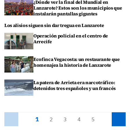
¿Dónde ver la final del Mundial en
Lanzarote? Estos son los municipios que
instalarán pantallas gigantes
Los alisios siguen sin dar tregua en Lanzarote
Operación policial en el centro de
Arrecife
Ecofinca Vegacosta: un restaurante que
homenajea la historia de Lanzarote
La patera de Arrieta era narcotráfico:
detenidos tres españoles y un francés
1
Anterior
2
3
4
5
Siguiente