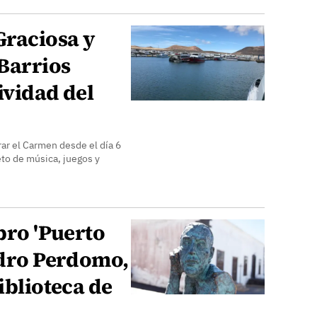
Graciosa y
Barrios
ividad del
rar el Carmen desde el día 6
eto de música, juegos y
ibro 'Puerto
ndro Perdomo,
iblioteca de