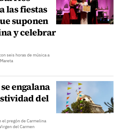
 las fiestas
que suponen
ina y celebrar
 con seis horas de música a
a Mareta
e se engalana
stividad del
on el pregón de Carmelina
a Virgen del Carmen