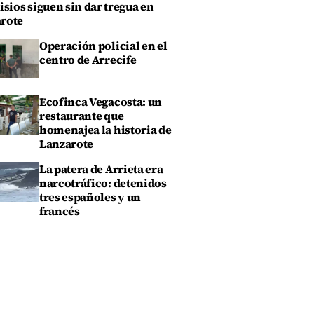
isios siguen sin dar tregua en
rote
Operación policial en el
centro de Arrecife
Ecofinca Vegacosta: un
restaurante que
homenajea la historia de
Lanzarote
La patera de Arrieta era
narcotráfico: detenidos
tres españoles y un
francés