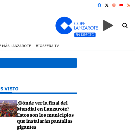
FACEBOOK
X
INSTAGRA
RS
YOUTUB
E MÁS LANZAROTE
BIOSFERA TV
19:07 h.
Un incendio locali
S VISTO
¿Dónde ver la final del
Mundial en Lanzarote?
Estos son los municipios
que instalarán pantallas
gigantes