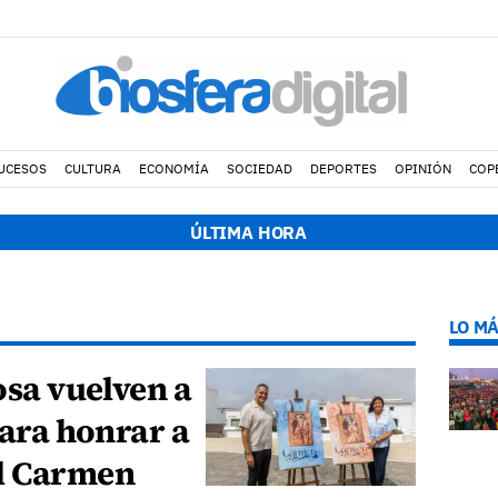
UCESOS
CULTURA
ECONOMÍA
SOCIEDAD
DEPORTES
OPINIÓN
COP
ÚLTIMA HORA
LO MÁ
osa vuelven a
para honrar a
el Carmen