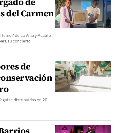
argado de
as del Carmen
 Humor' de La Villa y Acatife
para su concierto
bores de
conservación
ro
eguise distribuidas en 20
Barrios