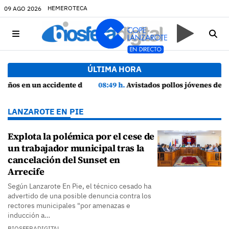
HEMEROTECA
09 AGO 2026
ÚLTIMA HORA
a
08:49 h.
Avistados pollos jóvenes de corredor sahariano y episodios de cortejo de hubara cerca del rally de Lanzarote
LANZAROTE EN PIE
Explota la polémica por el cese de
un trabajador municipal tras la
cancelación del Sunset en
Arrecife
Según Lanzarote En Pie, el técnico cesado ha
advertido de una posible denuncia contra los
rectores municipales "por amenazas e
inducción a…
BIOSFERADIGITAL