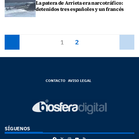
La patera de Arrieta era narcotráfico:
detenidos tres españoles y un francés
2
Anterior
1
Siguiente
CONTACTO
AVISO LEGAL
SÍGUENOS
Facebook
X
Instagram
RSS