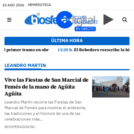
HEMEROTECA
10 AGO 2026
ÚLTIMA HORA
rcamiento
13:20 h.
El Bebedero reescribe la historia más antigua de Lanzarote con nuevos hallazgos arqueológicos
LEANDRO MARTIN
Vive las Fiestas de San Marcial de
Femés de la mano de Agüita
Agüita
Leandro Martín recorre las Fiestas de San
Marcial de Femés para mostrar el ambiente,
las tradiciones y el folclore de una de las
celebraciones más…
BIOSFERADIGITAL