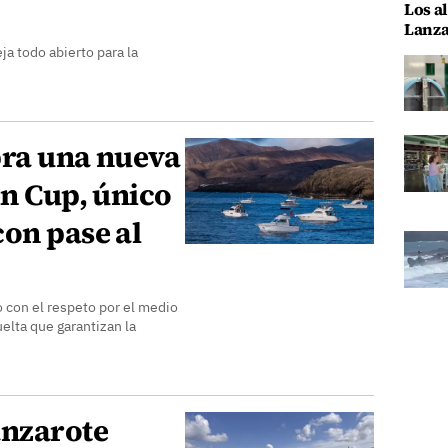
Los al
Lanza
ja todo abierto para la
bra una nueva
in Cup, único
on pase al
con el respeto por el medio
elta que garantizan la
anzarote