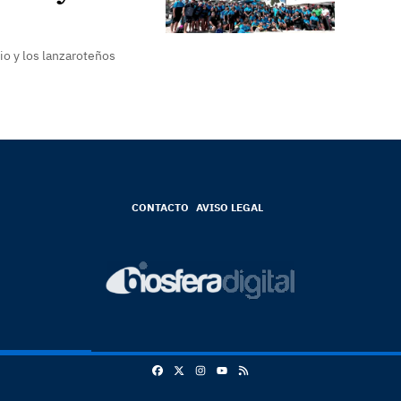
io y los lanzaroteños
CONTACTO
AVISO LEGAL
Facebook
X
Instagram
RSS
Youtube