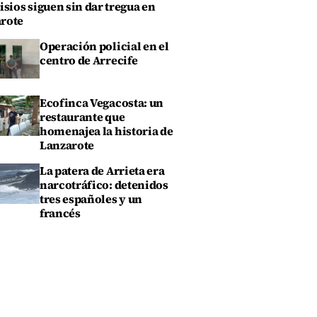
isios siguen sin dar tregua en
rote
Operación policial en el
centro de Arrecife
Ecofinca Vegacosta: un
restaurante que
homenajea la historia de
Lanzarote
La patera de Arrieta era
narcotráfico: detenidos
tres españoles y un
francés