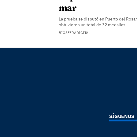
mar
La prueba se disputó en Puerto del Rosar
obtuvieron un total de 32 medallas
BIOSFERADIGITAL
SÍGUENOS